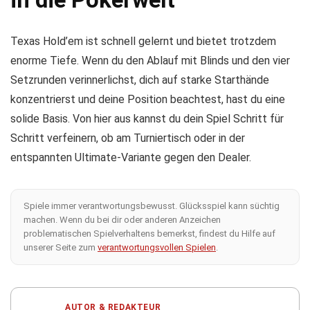
Texas Hold’em ist schnell gelernt und bietet trotzdem
enorme Tiefe. Wenn du den Ablauf mit Blinds und den vier
Setzrunden verinnerlichst, dich auf starke Starthände
konzentrierst und deine Position beachtest, hast du eine
solide Basis. Von hier aus kannst du dein Spiel Schritt für
Schritt verfeinern, ob am Turniertisch oder in der
entspannten Ultimate-Variante gegen den Dealer.
Spiele immer verantwortungsbewusst. Glücksspiel kann süchtig
machen. Wenn du bei dir oder anderen Anzeichen
problematischen Spielverhaltens bemerkst, findest du Hilfe auf
unserer Seite zum
verantwortungsvollen Spielen
.
AUTOR & REDAKTEUR