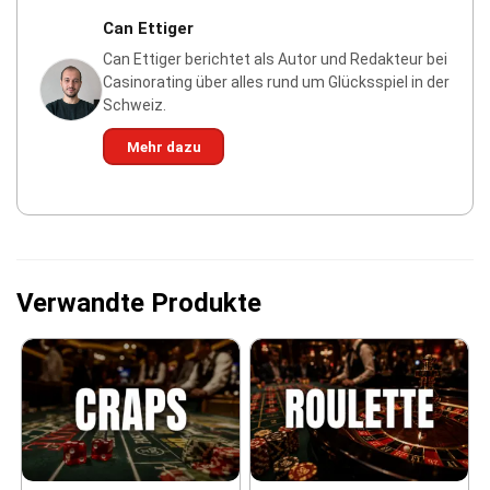
Can Ettiger
Can Ettiger berichtet als Autor und Redakteur bei
Casinorating über alles rund um Glücksspiel in der
Schweiz.
Mehr dazu
Verwandte Produkte