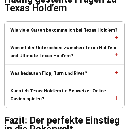
Texas Hold’em
Wie viele Karten bekomme ich bei Texas Hold’em?
Was ist der Unterschied zwischen Texas Hold’em
und Ultimate Texas Hold’em?
Was bedeuten Flop, Turn und River?
Kann ich Texas Hold’em im Schweizer Online
Casino spielen?
Fazit: Der perfekte Einstieg
in die Pokerwelt