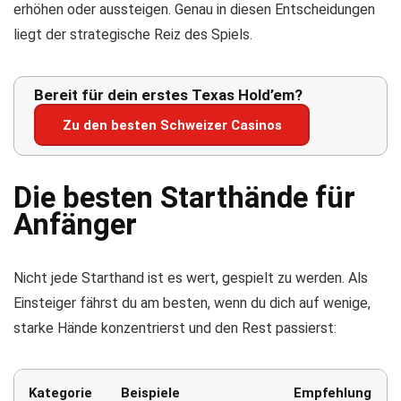
erhöhen oder aussteigen. Genau in diesen Entscheidungen
liegt der strategische Reiz des Spiels.
Bereit für dein erstes Texas Hold’em?
Zu den besten Schweizer Casinos
Die besten Starthände für
Anfänger
Nicht jede Starthand ist es wert, gespielt zu werden. Als
Einsteiger fährst du am besten, wenn du dich auf wenige,
starke Hände konzentrierst und den Rest passierst:
Kategorie
Beispiele
Empfehlung