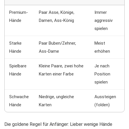
Premium-
Paar Asse, Könige,
Immer
Hände
Damen, Ass-König
aggressiv
spielen
Starke
Paar Buben/Zehner,
Meist
Hände
Ass-Dame
erhöhen
Spielbare
Kleine Paare, zwei hohe
Je nach
Hände
Karten einer Farbe
Position
spielen
Schwache
Niedrige, ungleiche
Aussteigen
Hände
Karten
(folden)
Die goldene Regel für Anfänger: Lieber wenige Hände