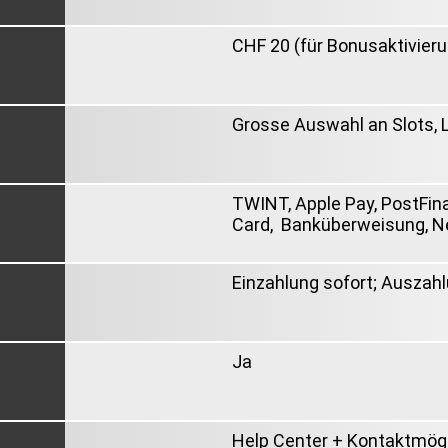
CHF 20 (für Bonusaktivier
Grosse Auswahl an Slots, 
TWINT, Apple Pay, PostFina
Card, Banküberweisung, Ne
Einzahlung sofort; Auszah
Ja
Help Center + Kontaktmögl