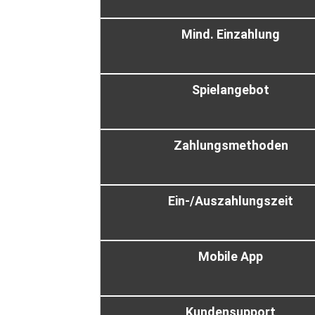
Mind. Einzahlung
Spielangebot
Zahlungsmethoden
Ein-/Auszahlungszeit
Mobile App
Kundensupport