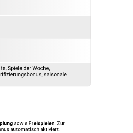
ts, Spiele der Woche,
ifizierungsbonus, saisonale
plung
sowie
Freispielen
. Zur
onus automatisch aktiviert.