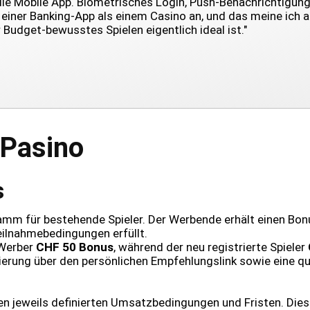
die Mobile App. Biometrisches Login, Push-Benachrichtigung
einer Banking-App als einem Casino an, und das meine ich a
Budget-bewusstes Spielen eigentlich ideal ist."
 Pasino
s
mm für bestehende Spieler. Der Werbende erhält einen Bonu
ilnahmebedingungen erfüllt.
 Werber
CHF 50 Bonus
, während der neu registrierte Spieler
trierung über den persönlichen Empfehlungslink sowie eine qu
en jeweils definierten Umsatzbedingungen und Fristen. Di