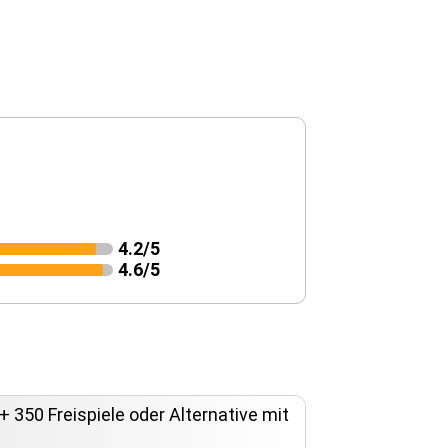
4.2/5
4.6/5
 350 Freispiele oder Alternative mit