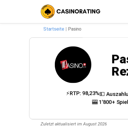
Startseite
|
Pasino
Pa
Re
⚡️RTP: 98,23%
💵 Auszahl
🎰 1'800+ Spie
Zuletzt aktualisiert im August 2026