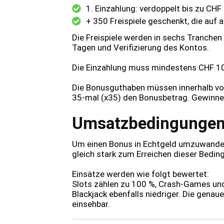
1. Einzahlung: verdoppelt bis zu CHF
+ 350 Freispiele geschenkt, die auf
Die Freispiele werden in sechs Tranchen 
Tagen und Verifizierung des Kontos.
Die Einzahlung muss mindestens CHF 10
Die Bonusguthaben müssen innerhalb vo
35-mal (x35) den Bonusbetrag. Gewinne 
Umsatzbedingungen
Um einen Bonus in Echtgeld umzuwandel
gleich stark zum Erreichen dieser Bedin
Einsätze werden wie folgt bewertet:
Slots zählen zu 100 %, Crash-Games und 
Blackjack ebenfalls niedriger. Die gena
einsehbar.