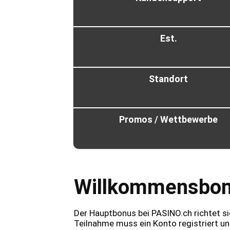
Est.
Standort
Promos / Wettbewerbe
Willkommensbon
Der Hauptbonus bei PASINO.ch richtet s
Teilnahme muss ein Konto registriert un