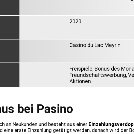
2020
Casino du Lac Meyrin
Freispiele, Bonus des Mona
Freundschaftswerbung, Ver
Aktionen
us bei Pasino
ich an Neukunden und besteht aus einer
Einzahlungsverdop
d eine erste Einzahlung getätigt werden, danach wird der B