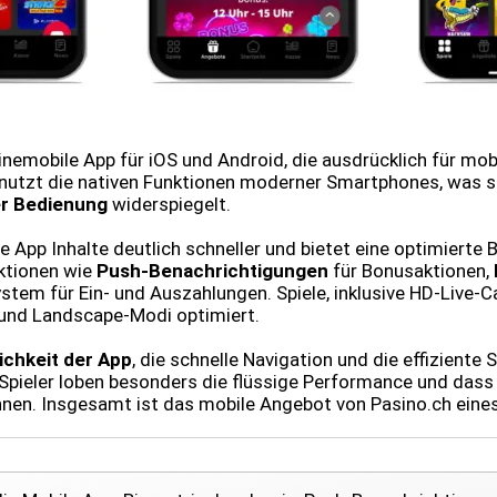
inemobile App für iOS und Android, die ausdrücklich für mo
p nutzt die nativen Funktionen moderner Smartphones, was si
er Bedienung
widerspiegelt.
e App Inhalte deutlich schneller und bietet eine optimierte
ktionen wie
Push-Benachrichtigungen
für Bonusaktionen,
ystem für Ein- und Auszahlungen. Spiele, inklusive HD-Live-C
- und Landscape-Modi optimiert.
ichkeit der App
, die schnelle Navigation und die effizient
 Spieler loben besonders die flüssige Performance und das
nnen. Insgesamt ist das mobile Angebot von Pasino.ch eine