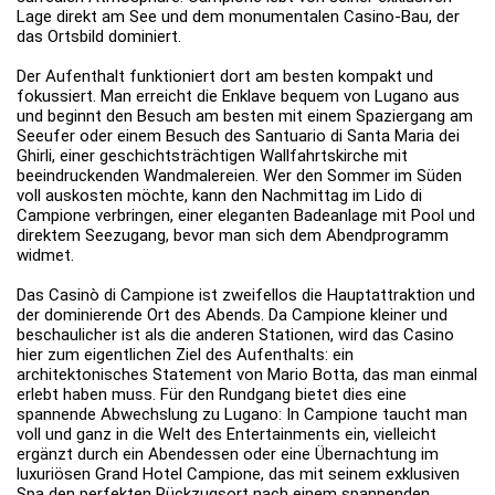
Lage direkt am See und dem monumentalen Casino-Bau, der
das Ortsbild dominiert.
Der Aufenthalt funktioniert dort am besten kompakt und
fokussiert. Man erreicht die Enklave bequem von Lugano aus
und beginnt den Besuch am besten mit einem Spaziergang am
Seeufer oder einem Besuch des Santuario di Santa Maria dei
Ghirli, einer geschichtsträchtigen Wallfahrtskirche mit
beeindruckenden Wandmalereien. Wer den Sommer im Süden
voll auskosten möchte, kann den Nachmittag im Lido di
Campione verbringen, einer eleganten Badeanlage mit Pool und
direktem Seezugang, bevor man sich dem Abendprogramm
widmet.
Das Casinò di Campione ist zweifellos die Hauptattraktion und
der dominierende Ort des Abends. Da Campione kleiner und
beschaulicher ist als die anderen Stationen, wird das Casino
hier zum eigentlichen Ziel des Aufenthalts: ein
architektonisches Statement von Mario Botta, das man einmal
erlebt haben muss. Für den Rundgang bietet dies eine
spannende Abwechslung zu Lugano: In Campione taucht man
voll und ganz in die Welt des Entertainments ein, vielleicht
ergänzt durch ein Abendessen oder eine Übernachtung im
luxuriösen Grand Hotel Campione, das mit seinem exklusiven
Spa den perfekten Rückzugsort nach einem spannenden