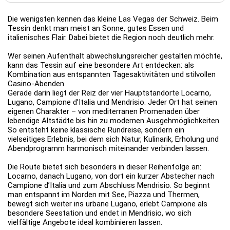
Die wenigsten kennen das kleine Las Vegas der Schweiz. Beim
Tessin denkt man meist an Sonne, gutes Essen und
italienisches Flair. Dabei bietet die Region noch deutlich mehr.
Wer seinen Aufenthalt abwechslungsreicher gestalten möchte,
kann das Tessin auf eine besondere Art entdecken: als
Kombination aus entspannten Tagesaktivitäten und stilvollen
Casino-Abenden.
Gerade darin liegt der Reiz der vier Hauptstandorte Locarno,
Lugano, Campione d’Italia und Mendrisio. Jeder Ort hat seinen
eigenen Charakter – von mediterranen Promenaden über
lebendige Altstädte bis hin zu modernen Ausgehmöglichkeiten.
So entsteht keine klassische Rundreise, sondern ein
vielseitiges Erlebnis, bei dem sich Natur, Kulinarik, Erholung und
Abendprogramm harmonisch miteinander verbinden lassen.
Die Route bietet sich besonders in dieser Reihenfolge an:
Locarno, danach Lugano, von dort ein kurzer Abstecher nach
Campione d’Italia und zum Abschluss Mendrisio. So beginnt
man entspannt im Norden mit See, Piazza und Thermen,
bewegt sich weiter ins urbane Lugano, erlebt Campione als
besondere Seestation und endet in Mendrisio, wo sich
vielfältige Angebote ideal kombinieren lassen.