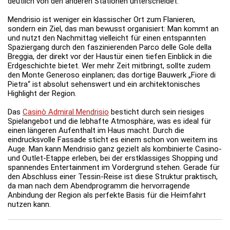
deutlich von den anderen Stationen unterscheidet.
Mendrisio ist weniger ein klassischer Ort zum Flanieren,
sondern ein Ziel, das man bewusst organisiert: Man kommt an
und nutzt den Nachmittag vielleicht für einen entspannten
Spaziergang durch den faszinierenden Parco delle Gole della
Breggia, der direkt vor der Haustür einen tiefen Einblick in die
Erdgeschichte bietet. Wer mehr Zeit mitbringt, sollte zudem
den Monte Generoso einplanen; das dortige Bauwerk „Fiore di
Pietra“ ist absolut sehenswert und ein architektonisches
Highlight der Region.
Das
Casinò Admiral Mendrisio
besticht durch sein riesiges
Spielangebot und die lebhafte Atmosphäre, was es ideal für
einen längeren Aufenthalt im Haus macht. Durch die
eindrucksvolle Fassade sticht es einem schon von weitem ins
Auge. Man kann Mendrisio ganz gezielt als kombinierte Casino-
und Outlet-Etappe erleben, bei der erstklassiges Shopping und
spannendes Entertainment im Vordergrund stehen. Gerade für
den Abschluss einer Tessin-Reise ist diese Struktur praktisch,
da man nach dem Abendprogramm die hervorragende
Anbindung der Region als perfekte Basis für die Heimfahrt
nutzen kann.