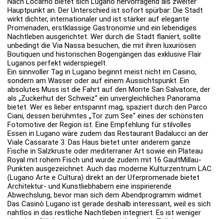
Nach Locarno bietet sich Lugano hervorragend als zweiter
Hauptpunkt an. Der Unterschied ist sofort spürbar: Die Stadt
wirkt dichter, internationaler und ist stärker auf elegante
Promenaden, erstklassige Gastronomie und ein lebendiges
Nachtleben ausgerichtet. Wer durch die Stadt flaniert, sollte
unbedingt die Via Nassa besuchen, die mit ihren luxuriösen
Boutiquen und historischen Bogengängen das exklusive Flair
Luganos perfekt widerspiegelt.
Ein sinnvoller Tag in Lugano beginnt meist nicht im Casino,
sondern am Wasser oder auf einem Aussichtspunkt. Ein
absolutes Muss ist die Fahrt auf den Monte San Salvatore, der
als „Zuckerhut der Schweiz“ ein unvergleichliches Panorama
bietet. Wer es lieber entspannt mag, spaziert durch den Parco
Ciani, dessen berühmtes „Tor zum See“ eines der schönsten
Fotomotive der Region ist. Eine Empfehlung für stilvolles
Essen in Lugano wäre zudem das Restaurant Badalucci an der
Viale Cassarate 3. Das Haus bietet unter anderem ganze
Fische in Salzkruste oder mediterraner Art sowie ein Plateau
Royal mit rohem Fisch und wurde zudem mit 16 GaultMillau-
Punkten ausgezeichnet. Auch das moderne Kulturzentrum LAC
(Lugano Arte e Cultura) direkt an der Uferpromenade bietet
Architektur- und Kunstliebhabern eine inspirierende
Abwechslung, bevor man sich dem Abendprogramm widmet.
Das Casinò Lugano ist gerade deshalb interessant, weil es sich
nahtlos in das restliche Nachtleben integriert. Es ist weniger