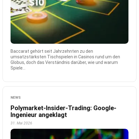
Baccarat gehört seit Jahrzehnten zu den
umsatzstärksten Tischspielen in Casinos rund um den
Globus, doch das Verständnis darüber, wie und warum
Spiele...
NEWS
Polymarket-Insider-Trading: Google-
Ingenieur angeklagt
31. Mai 2026