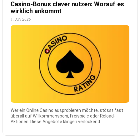
Casino-Bonus clever nutzen: Worauf es
wirklich ankommt
1. Juni 2026
Wer ein Online Casino ausprobieren möchte, stösst fast
überall auf Willkommensboni, Freispiele oder Reload-
Aktionen. Diese Angebote klingen verlockend...