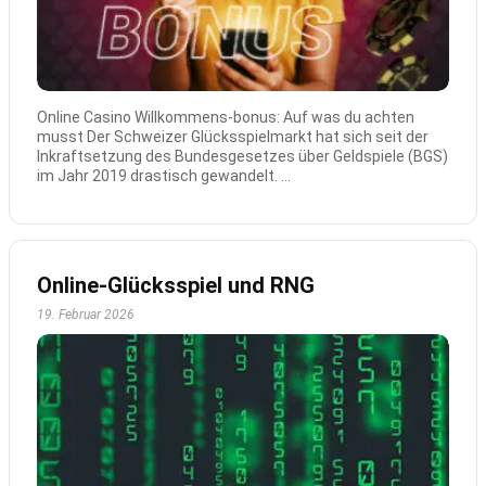
Online Casino Willkommens-bonus: Auf was du achten
musst Der Schweizer Glücksspielmarkt hat sich seit der
Inkraftsetzung des Bundesgesetzes über Geldspiele (BGS)
im Jahr 2019 drastisch gewandelt. ...
Online-Glücksspiel und RNG
19. Februar 2026