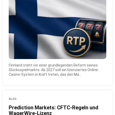
Finnland steht vor einer grundlegenden Reform seines
Glücksspielmarkts. Ab 2027 soll ein lizenziertes Online-
Casino-System in Kraft treten, das den Ma...
BLOG
Prediction Markets: CFTC-Regeln und
WagerWire-Lizenz