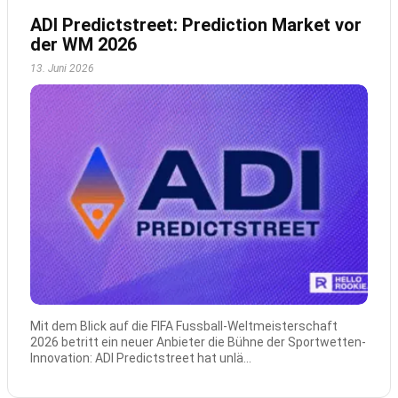
ADI Predictstreet: Prediction Market vor
der WM 2026
13. Juni 2026
Mit dem Blick auf die FIFA Fussball-Weltmeisterschaft
2026 betritt ein neuer Anbieter die Bühne der Sportwetten-
Innovation: ADI Predictstreet hat unlä...