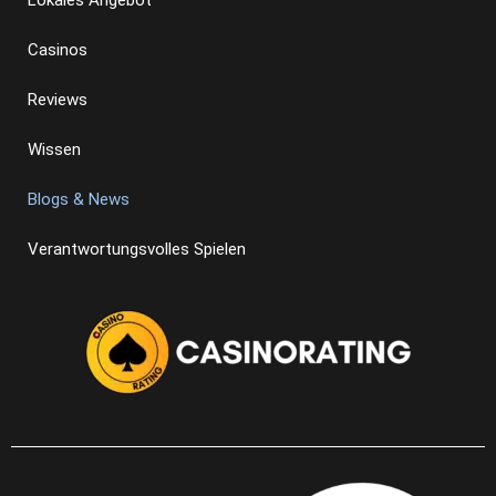
Lokales Angebot
Casinos
Reviews
Wissen
Blogs & News
Verantwortungsvolles Spielen