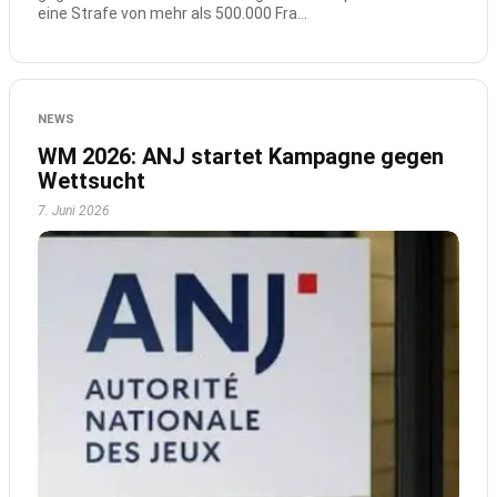
eine Strafe von mehr als 500.000 Fra...
NEWS
WM 2026: ANJ startet Kampagne gegen
Wettsucht
7. Juni 2026