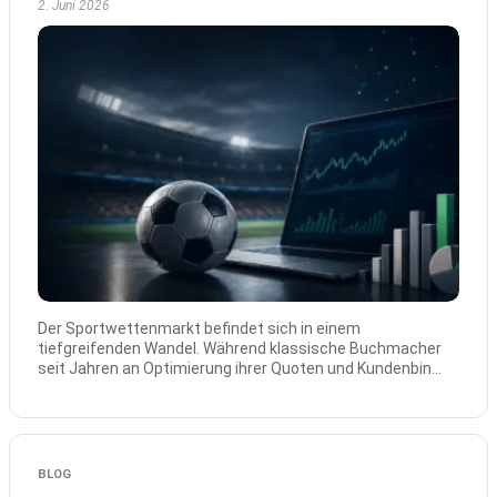
2. Juni 2026
Der Sportwettenmarkt befindet sich in einem
tiefgreifenden Wandel. Während klassische Buchmacher
seit Jahren an Optimierung ihrer Quoten und Kundenbin...
BLOG