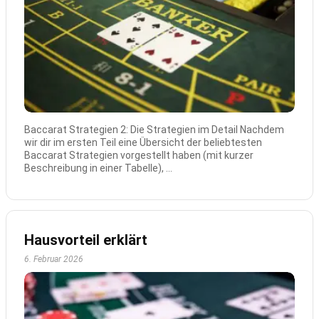
Baccarat Strategien 2: Die Strategien im Detail Nachdem
wir dir im ersten Teil eine Übersicht der beliebtesten
Baccarat Strategien vorgestellt haben (mit kurzer
Beschreibung in einer Tabelle), ...
Hausvorteil erklärt
6. Februar 2026