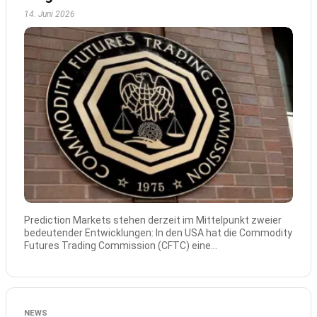
14. Juni 2026
Prediction Markets stehen derzeit im Mittelpunkt zweier
bedeutender Entwicklungen: In den USA hat die Commodity
Futures Trading Commission (CFTC) eine...
NEWS