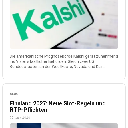
Die amerikanische Prognosebörse Kalshi gerät zunehmend
ins Visier staatlicher Behörden. Gleich zwei US-
Bundesstaaten an der Westküste, Nevada und Kali...
BLOG
Finnland 2027: Neue Slot-Regeln und
RTP-Pflichten
15. Juni 2026