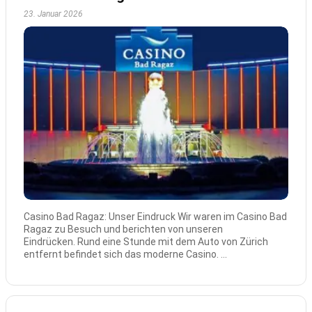
23. Januar 2026
Casino Bad Ragaz: Unser Eindruck Wir waren im Casino Bad
Ragaz zu Besuch und berichten von unseren
Eindrücken. Rund eine Stunde mit dem Auto von Zürich
entfernt befindet sich das moderne Casino. ...