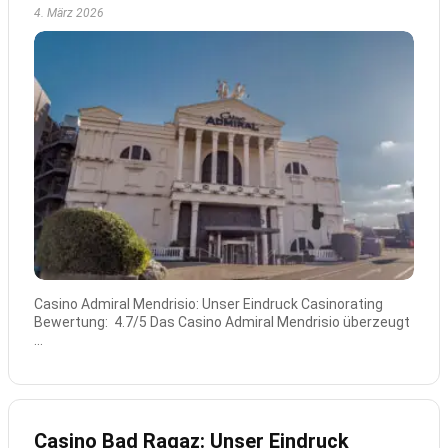
4. März 2026
Casino Admiral Mendrisio: Unser Eindruck Casinorating
Bewertung: 4.7/5 Das Casino Admiral Mendrisio überzeugt
...
Casino Bad Ragaz: Unser Eindruck