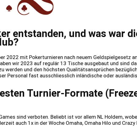
ker entstanden, und was war d
lub?
r 2022 mit Pokerturnieren nach neuem Geldspielgesetz an d
haben wir 2023 auf regulär 13 Tische ausgebaut und sind d
 zu werden und den höchsten Qualitätsansprüchen bezüglich 
er Personal fast ausschliesslich inländische oder ausländi
testen Turnier-Formate (Freez
 Games sind verboten. Beliebt ist vor allem NL Holdem, wob
n derzeit auch 1x in der Woche Omaha, Omaha Hilo und Crazy 