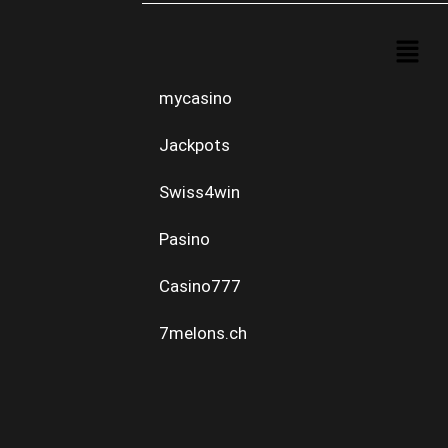
mycasino
Jackpots
Swiss4win
Pasino
Casino777
7melons.ch