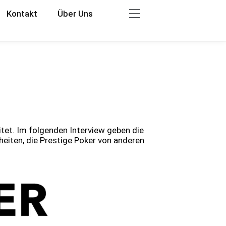
Kontakt
Über Uns
itet. Im folgenden Interview geben die
heiten, die Prestige Poker von anderen