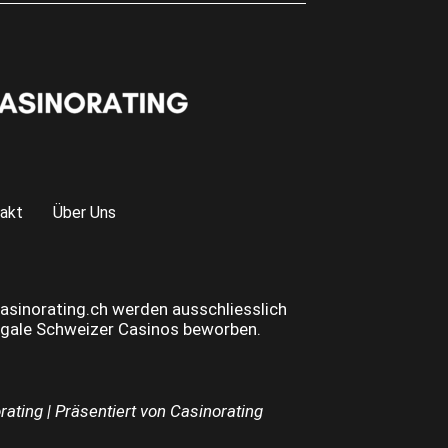
akt
Über Uns
asinorating.ch werden ausschliesslich
egale Schweizer Casinos beworben.
ating | Präsentiert von Casinorating