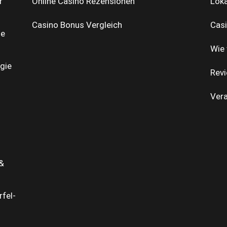
r
Online Casino Rezensionen
Lok
Casino Bonus Vergleich
Cas
ie
Wie 
gie
Rev
Vera
 &
rfel-