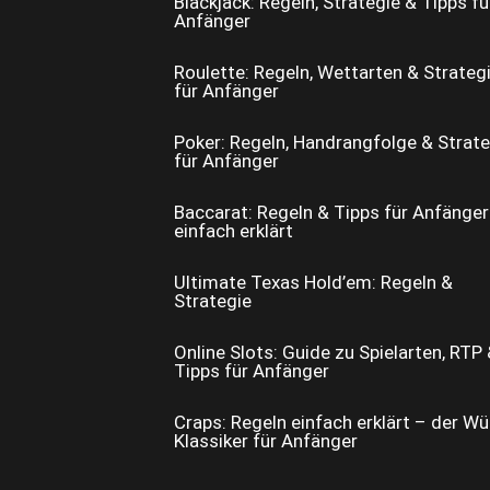
Blackjack: Regeln, Strategie & Tipps fü
Anfänger
Roulette: Regeln, Wettarten & Strateg
für Anfänger
Poker: Regeln, Handrangfolge & Strate
für Anfänger
Baccarat: Regeln & Tipps für Anfänger
einfach erklärt
Ultimate Texas Hold’em: Regeln &
Strategie
Online Slots: Guide zu Spielarten, RTP
Tipps für Anfänger
Craps: Regeln einfach erklärt – der Wü
Klassiker für Anfänger