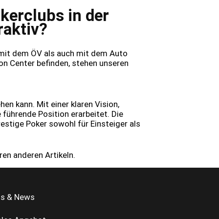
kerclubs in der
raktiv?
l mit dem ÖV als auch mit dem Auto
on Center befinden, stehen unseren
en kann. Mit einer klaren Vision,
führende Position erarbeitet. Die
estige Poker sowohl für Einsteiger als
eren anderen Artikeln.
gs & News