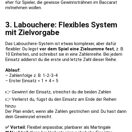
eher für Spieler, die gewisse Gewinnsträhnen im Baccarat
mitnehmen wollen.
3. Labouchere: Flexibles System
mit Zielvorgabe
Das Labouchere-System ist etwas komplexer, aber dafür
flexibler: Du legst
vor dem Spiel eine Zielsumme fest
, z. B.
10 Einheiten, und schreibst sie in eine Zahlenreihe. Bei jedem
Einsatz addierst du die erste und letzte Zahl dieser Reihe.
Ablauf:
– Zahlenfolge z. B. 1-2-3-4
– Erster Einsatz = 1 + 4 = 5
👉 Gewinnt der Einsatz, streichst du die beiden Zahlen
👉 Verlierst du, fügst du den Einsatz am Ende der Reihen
hinzu
Der Plan endet, wenn alle Zahlen gestrichen sind. Du hast dann
dein Gewinnziel erreicht.
✅ Vorteil:
Flexibel anpassbar, planbarer als Martingale