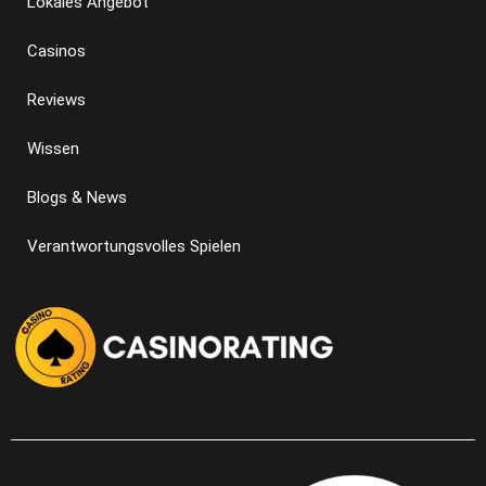
Lokales Angebot
Casinos
Reviews
Wissen
Blogs & News
Verantwortungsvolles Spielen