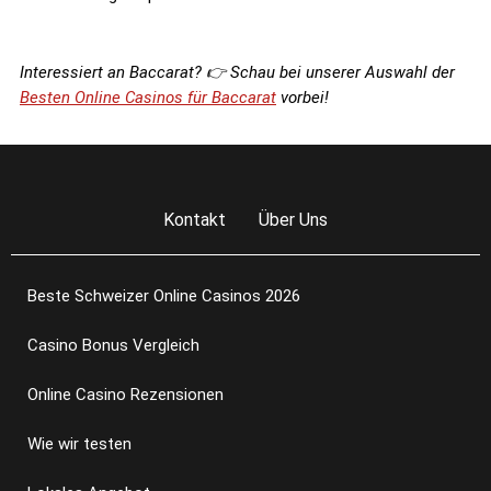
Interessiert an Baccarat? 👉 Schau bei unserer Auswahl der
Besten Online Casinos für Baccarat
vorbei!
Kontakt
Über Uns
Beste Schweizer Online Casinos 2026
Casino Bonus Vergleich
Online Casino Rezensionen
Wie wir testen