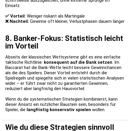
schrittweise auszugleichen, ohne extreme Sprünge im
Einsatz.
✅ Vorteil:
Weniger riskant als Martingale
❌ Nachteil:
Gewinne oft kleiner, Verlustphasen dauern länger
8. Banker-Fokus: Statistisch leicht
im Vorteil
Abseits der klassischen Wettsysteme gibt es eine einfache
taktische Richtlinie:
konsequent auf die Bank setzen
. Im
Baccarat hat die Bank-Wette leicht bessere Gewinnchancen
als die des Spielers. Dieser Vorteil entsteht durch die
Spielregeln und spiegelte sich in vielen statistischen Analysen
wider – er führt zwar nicht zu garantierten Gewinnen,
reduziert aber langfristig den Hausvorteil.
Wenn du die systematischen Strategien kombinierst, kann
dieser Ansatz ein nützlicher Baustein sein, besonders für
Spieler, die
langfristig konservativ spielen
wollen.
Wie du diese Strategien sinnvoll