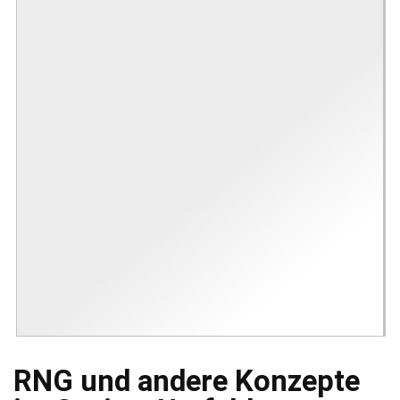
RNG und andere Konzepte