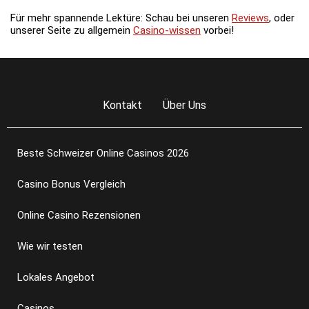
Für mehr spannende Lektüre: Schau bei unseren
Reviews
, oder
unserer Seite zu allgemein
Casino-wissen
vorbei!
Kontakt
Über Uns
Beste Schweizer Online Casinos 2026
Casino Bonus Vergleich
Online Casino Rezensionen
Wie wir testen
Lokales Angebot
Casinos