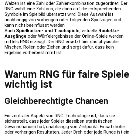
Walzen ist eine Zahl oder Zahlenkombination zugeordnet. Der
RNG wählt eine Zahl aus, die dann auf die entsprechenden
Symbole im Spielbild übersetzt wird. Diese Auswahl ist
unabhängig von vorherigen oder folgenden Spielzügen und
kann nicht beeinflusst werden.
Auch
Spielkarten- und Tischspiele
, virtuelle
Roulette-
Ausgänge
oder Würfelergebnisse der Online-Spiele werden
mittels RNG erzeugt. Der RNG ersetzt hier das physische
Mischen, Rollen oder Ziehen und sorgt dafür, dass kein
Ergebnis vorherbestimmt ist.
Warum RNG für faire Spiele
wichtig ist
Gleichberechtigte Chancen
Ein zentraler Aspekt von RNG-Technologie ist, dass sie
sicherstellt, dass jeder Spieler dieselben statistischen
Gewinnchancen hat, unabhängig von Zeitpunkt, Einsatzhöhe
oder vorherigen Resultaten. Jeder Dreh oder jede Runde ist ein