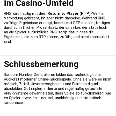
im Casino-Umfeld
RNG wird häufig mit dem
Return to Player (RTP)
-Wert in
Verbindung gebracht, ist aber nicht dasselbe. Während RNG
zufällige Ergebnisse erzeugt, beschreibt RTP den langfristigen
durchschnittlichen Prozentsatz der Einsätze, der statistisch
an die Spieler zurückfließt. RNG sorgt dafür, dass die
Ergebnisse, die zum RTP führen, zufällig und nicht manipuliert
sind.
Schlussbemerkung
Random Number Generatoren bilden das technologische
Rückgrat moderner Online-Glücksspiele. Ohne sie wäre es nicht
möglich, Zufall, Unvorhersagbarkeit und Fairness digital
abzubilden. Gut implementierte und regelmäßig getestete
RNG-Systeme gewährleisten, dass Spiele so funktionieren, wie
es Spieler erwarten – neutral, unabhängig und statistisch
randomisiert.