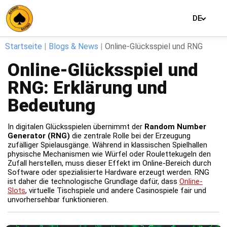
DE
Startseite
|
Blogs & News
|
Online-Glücksspiel und RNG
Online-Glücksspiel und
RNG: Erklärung und
Bedeutung
In digitalen Glücksspielen übernimmt der
Random Number
Generator (RNG)
die zentrale Rolle bei der Erzeugung
zufälliger Spielausgänge. Während in klassischen Spielhallen
physische Mechanismen wie Würfel oder Roulettekugeln den
Zufall herstellen, muss dieser Effekt im Online-Bereich durch
Software oder spezialisierte Hardware erzeugt werden. RNG
ist daher die technologische Grundlage dafür, dass
Online-
Slots
, virtuelle Tischspiele und andere Casinospiele fair und
unvorhersehbar funktionieren.