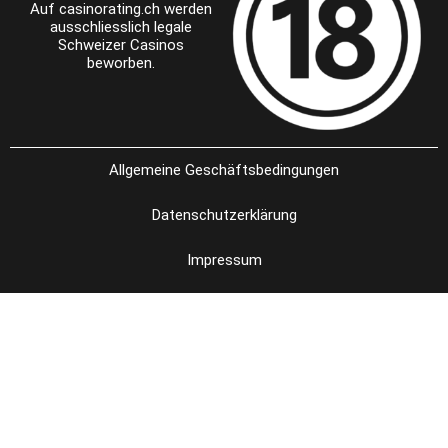
Auf casinorating.ch werden
ausschliesslich legale
Schweizer Casinos
beworben.
Allgemeine Geschäftsbedingungen
Datenschutzerklärung
Impressum