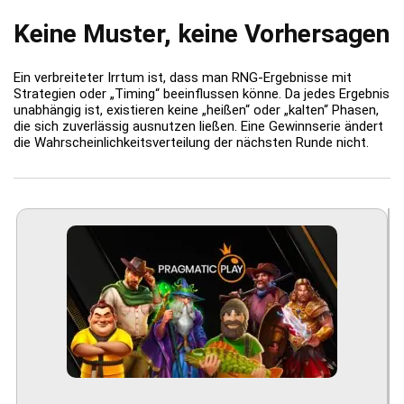
Keine Muster, keine Vorhersagen
Ein verbreiteter Irrtum ist, dass man RNG-Ergebnisse mit
Strategien oder „Timing“ beeinflussen könne. Da jedes Ergebnis
unabhängig ist, existieren keine „heißen“ oder „kalten“ Phasen,
die sich zuverlässig ausnutzen ließen. Eine Gewinnserie ändert
die Wahrscheinlichkeitsverteilung der nächsten Runde nicht.