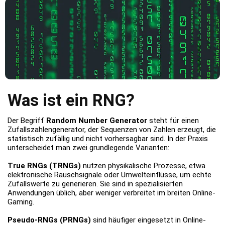
Was ist ein RNG?
Der Begriff
Random Number Generator
steht für einen
Zufallszahlengenerator, der Sequenzen von Zahlen erzeugt, die
statistisch zufällig und nicht vorhersagbar sind. In der Praxis
unterscheidet man zwei grundlegende Varianten:
True RNGs (TRNGs)
nutzen physikalische Prozesse, etwa
elektronische Rauschsignale oder Umwelteinflüsse, um echte
Zufallswerte zu generieren. Sie sind in spezialisierten
Anwendungen üblich, aber weniger verbreitet im breiten Online-
Gaming.
Pseudo-RNGs (PRNGs)
sind häufiger eingesetzt in Online-